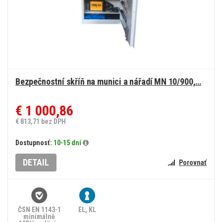
Bezpečnostní skříň na munici a nářadí MN 10/900,…
€ 1 000,86
€ 813,71 bez DPH
Dostupnosť:
10-15 dní
DETAIL
Porovnať
ČSN EN 1143-1
EL, KL
minimálně