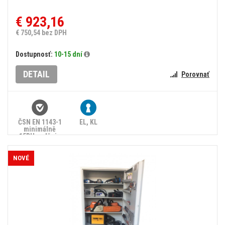
€ 923,16
€ 750,54 bez DPH
Dostupnosť:
10-15 dní
DETAIL
Porovnať
ČSN EN 1143-1
EL, KL
minimálně
15RU, splňuje
zákon č.
90/2024 Sb.
NOVÉ