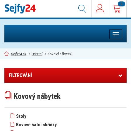
0
Toggle
navigati
Sejfy24.sk
/
Ostatní
/
Kovový nábytek
FILTROVÁNÍ
Kovový nábytek
Stoly
Kovové šatní skříňky