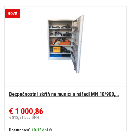
15RU, splňuje
zákon č.
90/2024 Sb.
NOVÉ
Bezpečnostní skříň na munici a nářadí MN 10/900,…
€ 1 000,86
€ 813,71 bez DPH
Dostupnosť:
10-15 dní