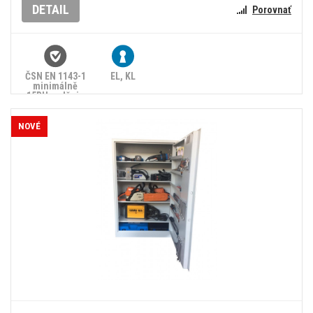
DETAIL
Porovnať
ČSN EN 1143-1
EL, KL
minimálně
15RU, splňuje
zákon č.
90/2024 Sb.
NOVÉ