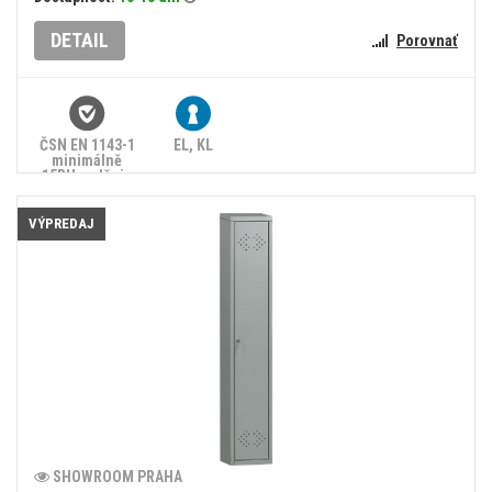
DETAIL
Porovnať
ČSN EN 1143-1
EL, KL
minimálně
15RU, splňuje
zákon č.
90/2024 Sb.
-5%
VÝPREDAJ
SHOWROOM PRAHA