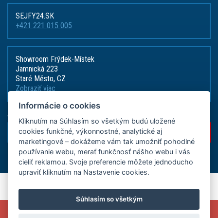
SEJFY24.SK
+421 221 015 005
Showroom Frýdek-Místek
Jamnická 223
Staré Město, CZ
Zobraziť viac
Informácie o cookies
Akcie, zľavy a novinky priamo na
Kliknutím na Súhlasím so všetkým budú uložené
cookies funkčné, výkonnostné, analytické aj
marketingové – dokážeme vám tak umožniť pohodlné
používanie webu, merať funkčnosť nášho webu i vás
cieliť reklamou. Svoje preferencie môžete jednoducho
upraviť kliknutím na Nastavenie cookies.
Copyright © 2026 ADSAFE, spol. s r.o., Eshop řešení:
3solutions, spol. s r.o.
Súhlasím so všetkým
Provozováno na
B2B/B2C systému:
3ESHOP SmartShopper
VYUŽIJTE MIMOŘÁDNOU AKCI A ZADEJTE V KOŠÍKU NA
Verzia webu pre PC.