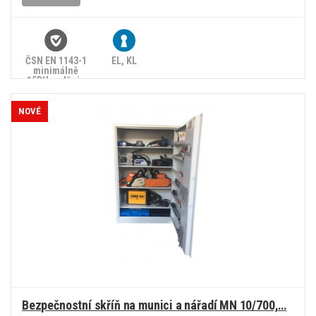
ČSN EN 1143-1
EL, KL
minimálně
15RU, splňuje
zákon č.
90/2024 Sb.
NOVÉ
Bezpečnostní skříň na munici a nářadí MN 10/700,…