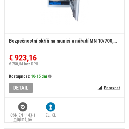
Bezpečnostní skříň na munici a nářadí MN 10/700,…
€ 923,16
€ 750,54 bez DPH
Dostupnosť:
10-15 dní
DETAIL
Porovnať
ČSN EN 1143-1
EL, KL
minimálně
15RU, splňuje
zákon č.