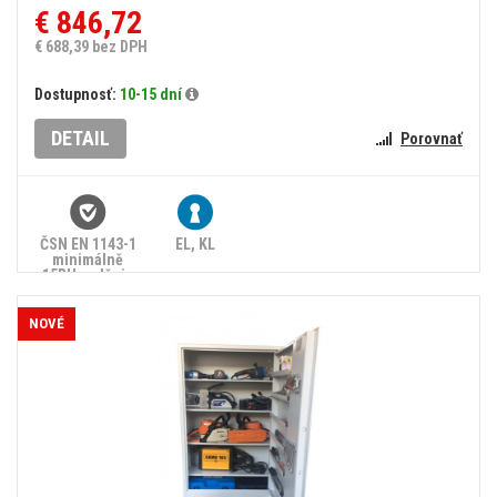
€ 846,72
€ 688,39 bez DPH
Dostupnosť:
10-15 dní
DETAIL
Porovnať
ČSN EN 1143-1
EL, KL
minimálně
15RU, splňuje
zákon č.
90/2024 Sb.
NOVÉ