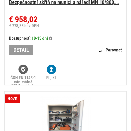
Bezpečnostní skříň na munici a nářadí MN 10/800,…
€ 958,02
€ 778,88 bez DPH
Dostupnosť:
10-15 dní
DETAIL
Porovnať
ČSN EN 1143-1
EL, KL
minimálně
15RU, splňuje
zákon č.
90/2024 Sb.
NOVÉ