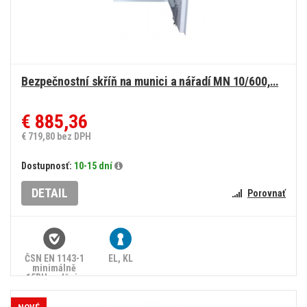
Bezpečnostní skříň na munici a nářadí MN 10/600,…
€ 885,36
€ 719,80 bez DPH
Dostupnosť:
10-15 dní
DETAIL
Porovnať
ČSN EN 1143-1
EL, KL
minimálně
15RU, splňuje
zákon č.
90/2024 Sb.