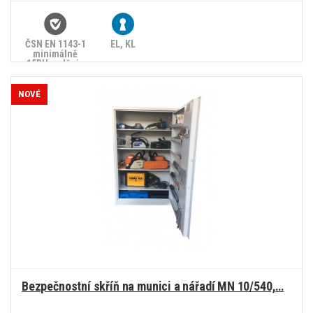
ČSN EN 1143-1
EL, KL
minimálně
15RU, splňuje
zákon č.
90/2024 Sb.
NOVÉ
Bezpečnostní skříň na munici a nářadí MN 10/540,…