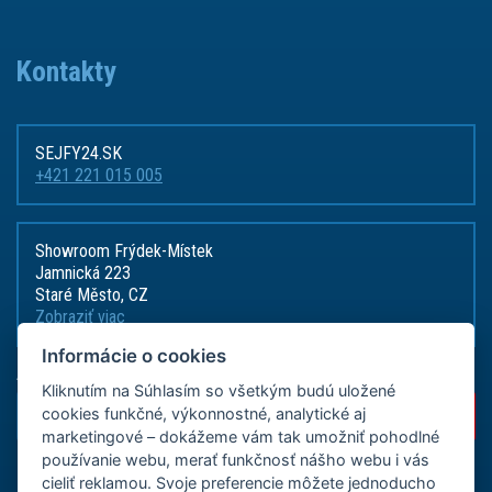
Kontakty
SEJFY24.SK
+421 221 015 005
Showroom Frýdek-Místek
Jamnická 223
Staré Město, CZ
Zobraziť viac
Informácie o cookies
Akcie, zľavy a novinky priamo na
Kliknutím na Súhlasím so všetkým budú uložené
cookies funkčné, výkonnostné, analytické aj
marketingové – dokážeme vám tak umožniť pohodlné
používanie webu, merať funkčnosť nášho webu i vás
cieliť reklamou. Svoje preferencie môžete jednoducho