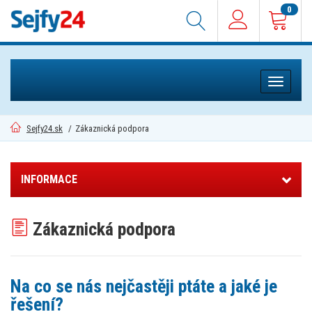
0
Toggle
navigati
Sejfy24.sk
/
Zákaznická podpora
INFORMACE
Zákaznická podpora
Na co se nás nejčastěji ptáte a jaké je
řešení?