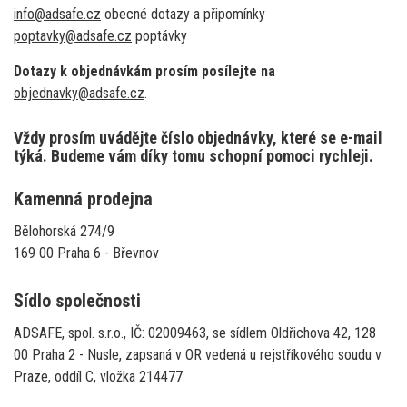
info@adsafe.cz
obecné dotazy a připomínky
poptavky@adsafe.cz
poptávky
Dotazy k objednávkám prosím posílejte na
objednavky@adsafe.cz
.
Vždy prosím uvádějte číslo objednávky, které se e-mail
týká. Budeme vám díky tomu schopní pomoci rychleji.
Kamenná prodejna
Bělohorská 274/9
169 00 Praha 6 - Břevnov
Sídlo společnosti
ADSAFE, spol. s.r.o., IČ: 02009463, se sídlem Oldřichova 42, 128
00 Praha 2 - Nusle, zapsaná v OR vedená u rejstříkového soudu v
Praze, oddíl C, vložka 214477