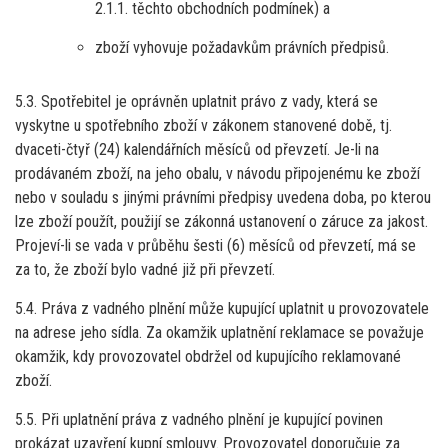
2.1.1. těchto obchodních podmínek) a
zboží vyhovuje požadavkům právních předpisů.
5.3. Spotřebitel je oprávněn uplatnit právo z vady, která se
vyskytne u spotřebního zboží v zákonem stanovené době, tj.
dvaceti-čtyř (24) kalendářních měsíců od převzetí. Je-li na
prodávaném zboží, na jeho obalu, v návodu připojenému ke zboží
nebo v souladu s jinými právními předpisy uvedena doba, po kterou
lze zboží použít, použijí se zákonná ustanovení o záruce za jakost.
Projeví-li se vada v průběhu šesti (6) měsíců od převzetí, má se
za to, že zboží bylo vadné již při převzetí.
5.4. Práva z vadného plnění může kupující uplatnit u provozovatele
na adrese jeho sídla. Za okamžik uplatnění reklamace se považuje
okamžik, kdy provozovatel obdržel od kupujícího reklamované
zboží.
5.5. Při uplatnění práva z vadného plnění je kupující povinen
prokázat uzavření kupní smlouvy. Provozovatel doporučuje za