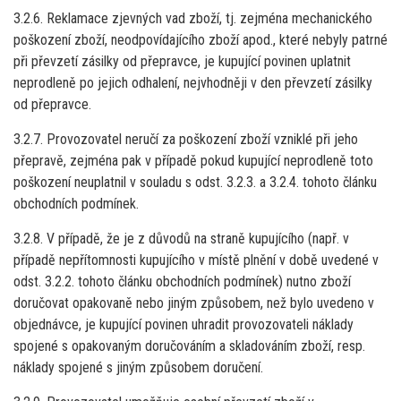
3.2.6. Reklamace zjevných vad zboží, tj. zejména mechanického
poškození zboží, neodpovídajícího zboží apod., které nebyly patrné
při převzetí zásilky od přepravce, je kupující povinen uplatnit
neprodleně po jejich odhalení, nejvhodněji v den převzetí zásilky
od přepravce.
3.2.7. Provozovatel neručí za poškození zboží vzniklé při jeho
přepravě, zejména pak v případě pokud kupující neprodleně toto
poškození neuplatnil v souladu s odst. 3.2.3. a 3.2.4. tohoto článku
obchodních podmínek.
3.2.8. V případě, že je z důvodů na straně kupujícího (např. v
případě nepřítomnosti kupujícího v místě plnění v době uvedené v
odst. 3.2.2. tohoto článku obchodních podmínek) nutno zboží
doručovat opakovaně nebo jiným způsobem, než bylo uvedeno v
objednávce, je kupující povinen uhradit provozovateli náklady
spojené s opakovaným doručováním a skladováním zboží, resp.
náklady spojené s jiným způsobem doručení.