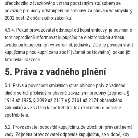
předchozího závazkového vztahu podstatným způsobem se
považuje pro účely odstoupení od smlouvy za chování ve smyslu §
2002 odst. 2 občanského zákoníku.
4.3.4. Pokud provozovatel odstoupí od kupní smlouvy, je povinen o
tom neprodleně informovat kupujícího na elektronickou adresu
uvedenou kupujícím při vytvoření objednávky. Dále je povinen vrátit
kupujícímu plnou kupní cenu zboží (včetně poštovného), pokud již
tato byla uhrazena.
5. Práva z vadného plnění
5.1. Práva a povinnosti smluvních stran ohledně práv z vadného
plnění se řídí příslušnými obecně závaznými předpisy (zejména §
1914 až 1925, § 2099 až 2117 a § 2161 až 2174 občanského
zákoníku) a ve vztahu k spotřebiteli též i zákonem o ochraně
spotřebitele.
5.2. Provozovatel odpovídá kupujícímu, že zboží při převzetí nemá
vady. Zejména provozovatel odpovídá kupujícímu, že v době, kdy