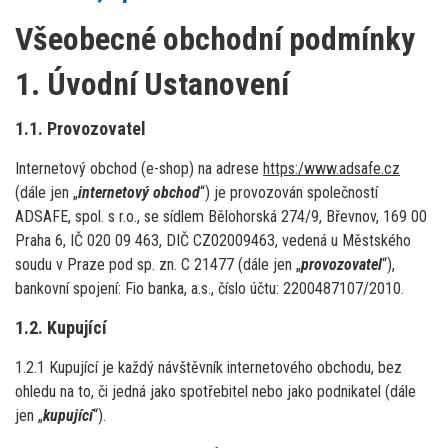
Všeobecné obchodní podmínky
1. Úvodní Ustanovení
1.1. Provozovatel
Internetový obchod (e-shop) na adrese
https:/www.adsafe.cz
(dále jen „
internetový obchod
“) je provozován společností
ADSAFE, spol. s r.o., se sídlem Bělohorská 274/9, Břevnov, 169 00
Praha 6, IČ 020 09 463, DIČ CZ02009463, vedená u Městského
soudu v Praze pod sp. zn. C 21477 (dále jen „
provozovatel
“),
bankovní spojení: Fio banka, a.s., číslo účtu: 2200487107/2010.
1.2. Kupující
1.2.1 Kupující je každý návštěvník internetového obchodu, bez
ohledu na to, či jedná jako spotřebitel nebo jako podnikatel (dále
jen „
kupující
“).