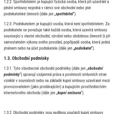
1.2.2. Spotřebitelem je kupující fyzická osoba, která při uzavírání a
plnění smlouvy nejedná v rámci své obchodní nebo jiné
podnikatelské činnosti (dále jen „
spotřebitel
“).
1.2.3. Podnikatelem je kupující osoba, která není spotřebitelem. Za
podnikatele se považuje také každá osoba, která uzavírá smlouvy
související s vlastní obchodní, výrobní nebo obdobnou činností či při
samostatném výkonu svého povolání, popřípadě osoba, která jedná
jménem nebo na účet podnikatele (dále jen „
podnikatel
“).
1.3. Obchodní podmínky
1.3.1. Tyto všeobecné obchodní podmínky (dále jen „
obchodní
podmínky
“) upravují vzájemná práva a povinnosti smluvních stran
vzniklé v souvislosti nebo na základě kupní smlouvy uzavírané mezi
provozovatelem (jako prodávajícím) a kupujícím prostřednictvím
internetového obchodu (dále jen „
kupní smlouva
“).
1.3.2. Obchodní podmínky jsou nedílnou součástí kupní smlouvy.