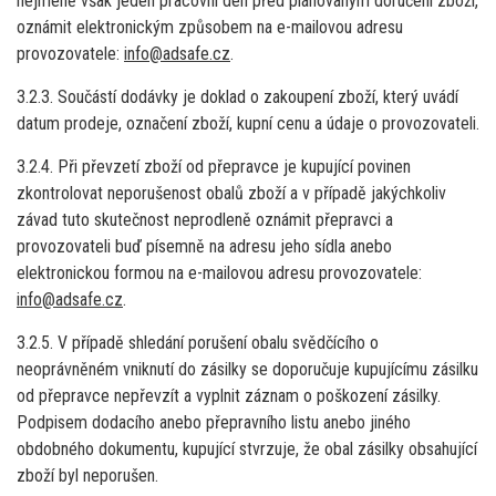
nejméně však jeden pracovní den před plánovaným doručení zboží,
oznámit elektronickým způsobem na e-mailovou adresu
provozovatele:
info@adsafe.cz
.
3.2.3. Součástí dodávky je doklad o zakoupení zboží, který uvádí
datum prodeje, označení zboží, kupní cenu a údaje o provozovateli.
3.2.4. Při převzetí zboží od přepravce je kupující povinen
zkontrolovat neporušenost obalů zboží a v případě jakýchkoliv
závad tuto skutečnost neprodleně oznámit přepravci a
provozovateli buď písemně na adresu jeho sídla anebo
elektronickou formou na e-mailovou adresu provozovatele:
info@adsafe.cz
.
3.2.5. V případě shledání porušení obalu svědčícího o
neoprávněném vniknutí do zásilky se doporučuje kupujícímu zásilku
od přepravce nepřevzít a vyplnit záznam o poškození zásilky.
Podpisem dodacího anebo přepravního listu anebo jiného
obdobného dokumentu, kupující stvrzuje, že obal zásilky obsahující
zboží byl neporušen.