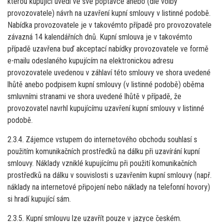
kterou kupující uvedl ve své poptávce anebo (dle volby
provozovatele) návrh na uzavření kupní smlouvy v listinné podobě.
Nabídka provozovatele je v takovémto případě pro provozovatele
závazná 14 kalendářních dnů. Kupní smlouva je v takovémto
případě uzavřena buď akceptací nabídky provozovatele ve formě
e-mailu odeslaného kupujícím na elektronickou adresu
provozovatele uvedenou v záhlaví této smlouvy ve shora uvedené
lhůtě anebo podpisem kupní smlouvy (v listinné podobě) oběma
smluvními stranami ve shora uvedené lhůtě v případě, že
provozovatel navrhl kupujícímu uzavření kupní smlouvy v listinné
podobě.
2.3.4. Zájemce vstupem do internetového obchodu souhlasí s
použitím komunikačních prostředků na dálku při uzavírání kupní
smlouvy. Náklady vzniklé kupujícímu při použití komunikačních
prostředků na dálku v souvislosti s uzavřením kupní smlouvy (např.
náklady na internetové připojení nebo náklady na telefonní hovory)
si hradí kupující sám.
2.3.5. Kupní smlouvu lze uzavřít pouze v jazyce českém.