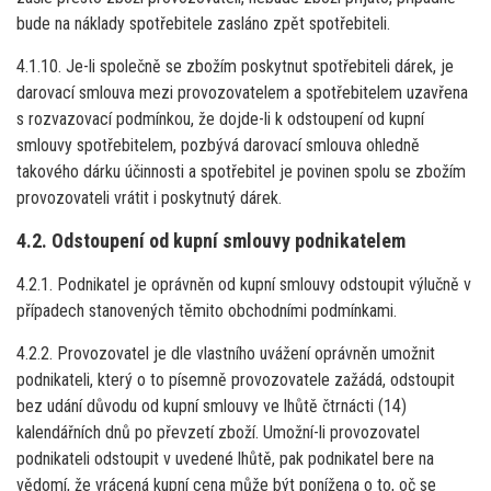
bude na náklady spotřebitele zasláno zpět spotřebiteli.
4.1.10. Je-li společně se zbožím poskytnut spotřebiteli dárek, je
darovací smlouva mezi provozovatelem a spotřebitelem uzavřena
s rozvazovací podmínkou, že dojde-li k odstoupení od kupní
smlouvy spotřebitelem, pozbývá darovací smlouva ohledně
takového dárku účinnosti a spotřebitel je povinen spolu se zbožím
provozovateli vrátit i poskytnutý dárek.
4.2. Odstoupení od kupní smlouvy podnikatelem
4.2.1. Podnikatel je oprávněn od kupní smlouvy odstoupit výlučně v
případech stanovených těmito obchodními podmínkami.
4.2.2. Provozovatel je dle vlastního uvážení oprávněn umožnit
podnikateli, který o to písemně provozovatele zažádá, odstoupit
bez udání důvodu od kupní smlouvy ve lhůtě čtrnácti (14)
kalendářních dnů po převzetí zboží. Umožní-li provozovatel
podnikateli odstoupit v uvedené lhůtě, pak podnikatel bere na
vědomí, že vrácená kupní cena může být ponížena o to, oč se