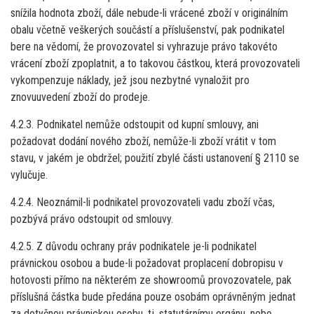
snížila hodnota zboží, dále nebude-li vrácené zboží v originálním
obalu včetně veškerých součástí a příslušenství, pak podnikatel
bere na vědomí, že provozovatel si vyhrazuje právo takovéto
vrácení zboží zpoplatnit, a to takovou částkou, která provozovateli
vykompenzuje náklady, jež jsou nezbytné vynaložit pro
znovuuvedení zboží do prodeje.
4.2.3. Podnikatel nemůže odstoupit od kupní smlouvy, ani
požadovat dodání nového zboží, nemůže-li zboží vrátit v tom
stavu, v jakém je obdržel; použití zbylé části ustanovení § 2110 se
vylučuje.
4.2.4. Neoznámil-li podnikatel provozovateli vadu zboží včas,
pozbývá právo odstoupit od smlouvy.
4.2.5. Z důvodu ochrany práv podnikatele je-li podnikatel
právnickou osobou a bude-li požadovat proplacení dobropisu v
hotovosti přímo na některém ze showroomů provozovatele, pak
příslušná částka bude předána pouze osobám oprávněným jednat
za dotyčnou právnickou osobu, tj. statutárnímu orgánu, nebo