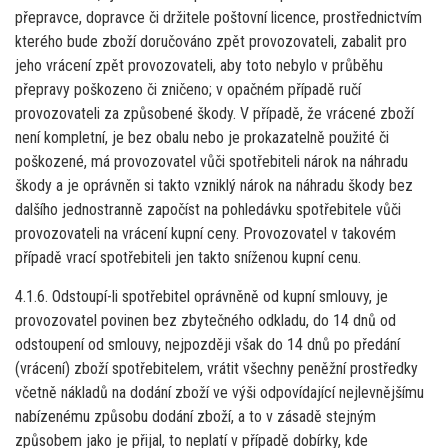
přepravce, dopravce či držitele poštovní licence, prostřednictvím
kterého bude zboží doručováno zpět provozovateli, zabalit pro
jeho vrácení zpět provozovateli, aby toto nebylo v průběhu
přepravy poškozeno či zničeno; v opačném případě ručí
provozovateli za způsobené škody. V případě, že vrácené zboží
není kompletní, je bez obalu nebo je prokazatelně použité či
poškozené, má provozovatel vůči spotřebiteli nárok na náhradu
škody a je oprávněn si takto vzniklý nárok na náhradu škody bez
dalšího jednostranně započíst na pohledávku spotřebitele vůči
provozovateli na vrácení kupní ceny. Provozovatel v takovém
případě vrací spotřebiteli jen takto sníženou kupní cenu.
4.1.6. Odstoupí-li spotřebitel oprávněně od kupní smlouvy, je
provozovatel povinen bez zbytečného odkladu, do 14 dnů od
odstoupení od smlouvy, nejpozději však do 14 dnů po předání
(vrácení) zboží spotřebitelem, vrátit všechny peněžní prostředky
včetně nákladů na dodání zboží ve výši odpovídající nejlevnějšímu
nabízenému způsobu dodání zboží, a to v zásadě stejným
způsobem jako je přijal, to neplatí v případě dobírky, kde