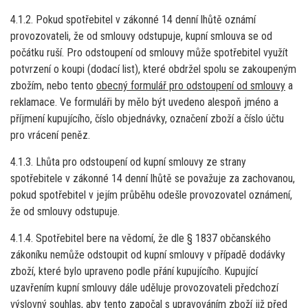
4.1.2. Pokud spotřebitel v zákonné 14 denní lhůtě oznámí
provozovateli, že od smlouvy odstupuje, kupní smlouva se od
počátku ruší. Pro odstoupení od smlouvy může spotřebitel využít
potvrzení o koupi (dodací list), které obdržel spolu se zakoupeným
zbožím, nebo tento
obecný formulář pro odstoupení od smlouvy
a
reklamace. Ve formuláři by mělo být uvedeno alespoň jméno a
příjmení kupujícího, číslo objednávky, označení zboží a číslo účtu
pro vrácení peněz.
4.1.3. Lhůta pro odstoupení od kupní smlouvy ze strany
spotřebitele v zákonné 14 denní lhůtě se považuje za zachovanou,
pokud spotřebitel v jejím průběhu odešle provozovatel oznámení,
že od smlouvy odstupuje.
4.1.4. Spotřebitel bere na vědomí, že dle § 1837 občanského
zákoníku nemůže odstoupit od kupní smlouvy v případě dodávky
zboží, které bylo upraveno podle přání kupujícího. Kupující
uzavřením kupní smlouvy dále uděluje provozovateli předchozí
výslovný souhlas, aby tento započal s upravováním zboží již před