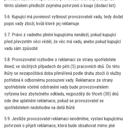
tímto účelem předložit zejména potvrzení o koupi (dodací list).
5.6. Kupující má povinnost vytknout provozovateli vadu, tedy dodat
popis vady zboží, kvůli které jej reklamuje.
5.7. Právo z vadného plnění kupujícímu nenáleží, pokud kupující
před převzetím věci věděl, že věc má vadu, anebo pokud kupující
vadu sám způsobil.
5.8. Provozovatel rozhodne o reklamaci ze strany spotřebitele
ihned, ve složitých případech do pěti (5) pracovních dnů. Do této
lhůty se nezapočítává doba přiměřená podle druhu zboží či služby
potřebná k odbornému posouzení vady. Reklamace ze strany
spotřebitele včetně odstranění vady bude provozovatelem
vyřízena bez zbytečného odkladu, nejpozději do třiceti (30) dnů
ode dne uplatnění reklamace, pokud se provozovatel se
spotřebitelem nedohodne na delší lhůtě.
5.9. Jestliže provozovatel reklamaci neodmítne, vystaví kupujícímu
potvrzení o přijetí reklamace, která bude obsahovat mimo jiné