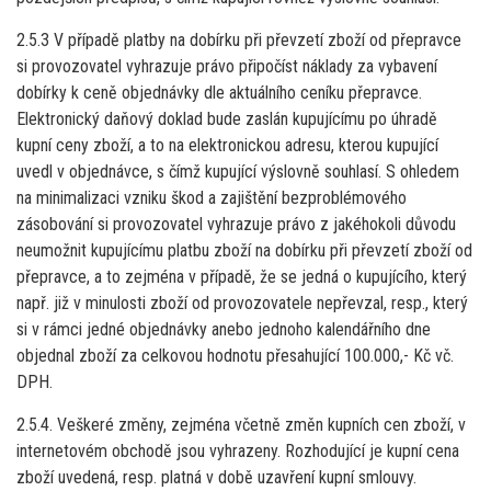
2.5.3 V případě platby na dobírku při převzetí zboží od přepravce
si provozovatel vyhrazuje právo připočíst náklady za vybavení
dobírky k ceně objednávky dle aktuálního ceníku přepravce.
Elektronický daňový doklad bude zaslán kupujícímu po úhradě
kupní ceny zboží, a to na elektronickou adresu, kterou kupující
uvedl v objednávce, s čímž kupující výslovně souhlasí. S ohledem
na minimalizaci vzniku škod a zajištění bezproblémového
zásobování si provozovatel vyhrazuje právo z jakéhokoli důvodu
neumožnit kupujícímu platbu zboží na dobírku při převzetí zboží od
přepravce, a to zejména v případě, že se jedná o kupujícího, který
např. již v minulosti zboží od provozovatele nepřevzal, resp., který
si v rámci jedné objednávky anebo jednoho kalendářního dne
objednal zboží za celkovou hodnotu přesahující 100.000,- Kč vč.
DPH.
2.5.4. Veškeré změny, zejména včetně změn kupních cen zboží, v
internetovém obchodě jsou vyhrazeny. Rozhodující je kupní cena
zboží uvedená, resp. platná v době uzavření kupní smlouvy.