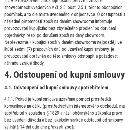
3.2.9. Provozovatel umožňuje osobní převzetí zboží v
showroomech uvedených v čl. 2.5. odst. 2.5.1. těchto obchodních
podmínek, a to dle místa uvedeného v objednávce. O dostupnosti a
následné přítomnosti zboží na daném showroomu informuje
provozovatel kupujícího bez zbytečného prodlení po doručení
objednávky, resp. po doručení zboží na daný showroom.
Nepřevezme-li kupující zboží v daném showroomu nejpozději ve
lhůtě sedmi (7) pracovních dnů od uzavření kupní smlouvy, je
provozovatel oprávněn od této smlouvy odstoupit a požadovat
náhradu vzniklé škody.
4. Odstoupení od kupní smlouvy
4.1. Odstoupení od kupní smlouvy spotřebitelem
4.1.1. Pokud je kupní smlouva uzavřena pomocí prostředků
komunikace na dálku (prostřednictvím internetového obchodu), má
spotřebitel v souladu s § 1829 a násl. občanského zákoníku právo
bez uvedení důvodu a bez jakékoliv sankce odstoupit od smlouvy
ve lhůtě 14 dní ode dne převzetí zboží.