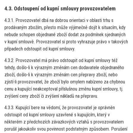
4.3. Odstoupení od kupní smlouvy provozovatelem
4.3.1. Provozovatel dbá na dobrou orientaci v oblasti trhu s
prodávaným zbožím, přesto může výjimečně dojít k situacím, kdy
nebude schopen objednané zboží dodat za podmínek sjednaných
v kupní smlouvě. Provozovatel si proto vyhrazuje právo v takových
případech odstoupit od kupní smlouvy.
4.3.2. Provozovatel má právo odstoupit od kupní smlouvy též
tehdy, došlo-li k výrazným změnám cen dodavatele objednaného
zboží, došlo-li k výrazným změnám cen přepravy zboží, nebo
zjistí-li provozovatel, že zboží bylo omylem nabízeno za chybnou
cenu a kupující neakceptoval příslušnou změnu kupní smlouvy, tj.
zvýšení ceny zboží či zvýšení nákladů na přepravu.
4.3.3. Kupující bere na vědomí, že provozovatel je oprávněn
odstoupit od kupní smlouvy uzavřené s kupujícím, který v
některém z předchozích závazkových vztahů s provozovatelem
porušil jakoukoliv svou povinnost podstatným způsobem. Porušení