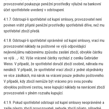
provozovatel poukazuje peněžní prostředky výlučně na bankovní
účet spotřebitele uvedený v odstoupení.
4.1.7. Odstoupí-li spotřebitel od kupní smlouvy, provozovatel není
povinen vrátit přijaté peněžní prostředky spotřebiteli dříve, než mu
spotřebitel zboží předá.
4.1.8. Odstoupí-li spotřebitel oprávněně od kupní smlouvy, vrací mu
provozovatel náklady na poštovné ve výši odpovídající
nejlevnějšímu nabízenému způsobu zaslání zboží, obvykle částku
ve výši ...,- Kč. Výše vrácené částky vychází z ceníku Gebrüder
Weiss. V případě, že spotřebitel doručil zboží osobně, náhrada mu
nenáleží. V případě, že spotřebitel vrací zboží z jedné objednávky
ve více zásilkách, má nárok na vrácení pouze jednoho poštovného.
V případě, kdy zboží nemůže být vráceno pro svou povahu
obvyklou poštovní cestou, nese kupující náklady na navrácení zboží
provozovateli v plném rozsahu kupující.
4.1.9. Pokud spotřebitel odstoupí od kupní smlouvy neoprávněně a
zašle přesto zboží provozovateli, nebude zboží přijato, případně