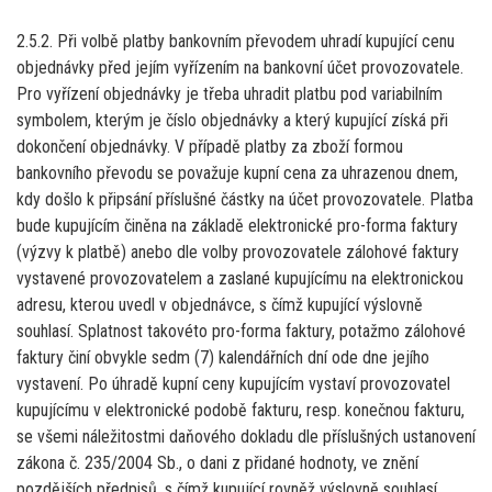
2.5.2. Při volbě platby bankovním převodem uhradí kupující cenu
objednávky před jejím vyřízením na bankovní účet provozovatele.
Pro vyřízení objednávky je třeba uhradit platbu pod variabilním
symbolem, kterým je číslo objednávky a který kupující získá při
dokončení objednávky. V případě platby za zboží formou
bankovního převodu se považuje kupní cena za uhrazenou dnem,
kdy došlo k připsání příslušné částky na účet provozovatele. Platba
bude kupujícím činěna na základě elektronické pro-forma faktury
(výzvy k platbě) anebo dle volby provozovatele zálohové faktury
vystavené provozovatelem a zaslané kupujícímu na elektronickou
adresu, kterou uvedl v objednávce, s čímž kupující výslovně
souhlasí. Splatnost takovéto pro-forma faktury, potažmo zálohové
faktury činí obvykle sedm (7) kalendářních dní ode dne jejího
vystavení. Po úhradě kupní ceny kupujícím vystaví provozovatel
kupujícímu v elektronické podobě fakturu, resp. konečnou fakturu,
se všemi náležitostmi daňového dokladu dle příslušných ustanovení
zákona č. 235/2004 Sb., o dani z přidané hodnoty, ve znění
pozdějších předpisů, s čímž kupující rovněž výslovně souhlasí.