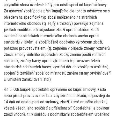
uplynutím shora uvedené lhůty pro odstoupení od kupní smlouvy.
Za upravení zboží podle přání kupujícího dle tohoto odstavce se s
ohledem na specifický typ zboží nabízeného na stránkách
internetového obchodu (tj. sejfy a trezory) považuje zejména
jakákoli modifikace či adjustace zboží oproti nabídce zboží
uvedené na stránkách internetového obchodu anebo oproti
standardu v jakém je zboží běžně dodáváno výrobcem zboží,
potažmo provozovatelem, (tj. zejména v případě změny rozměrů
zboží, změny vnitřního uspořádání zboží, změna počtu vnitřních
schránek, změny barvy oproti výrobcem či provozovatelem
standardně nabízených barev, vyvrtání děr do zboží pro umístění,
spojení či zavěšení zboží do místností, změna strany otvírání dveří
či umístění zámku dveří, atd.).
4.1.5. Odstoupí-li spotřebitel oprávněně od kupní smlouvy, zašle
nebo předá provozovateli bez zbytečného odkladu, nejpozději do
14 dnů od odstoupení od smlouvy, zboží, které od něho obdržel,
včetně všech jeho součástí a příslušenství. Spotřebitel je povinen
zboží vhodně, tj. v souladu s podmínkami spotřebitelem určeného