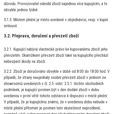
důvodu. Provozovatel odesílá zboží najednou více kupujícím, a to
obvykle jednou týdně.
3.1.3. Místem plnění je místo uvedené v objednávce, resp. v kupní
smlouvě.
3.2. Přeprava, doručení a převzetí zboží
3.2.1. Kupující nabývá vlastnické právo ke kupovanému zboží jeho
převzetím. Okamžikem převzetí zboží také na kupujícího přechází
nebezpečí škody na zboží.
3.2.2. Zboží je doručováno obvykle v době od 8:00 do 18:00 hod. V
případě, že strany neujednaly osobní převzetí zboží v jednom ze
showroomů uvedených v čl. 2.5. odst. 2.5.1. těchto obchodních
podmínek, je kupující povinen být v den dodání zboží v dobu
uvedenou v první větě tohoto odstavce k dispozici v místě plnění.
V případě, že je kupujícímu známo, že v uvedenou dobu nebude v
místě plnění přítomen je povinen tuto skutečnost neprodleně,