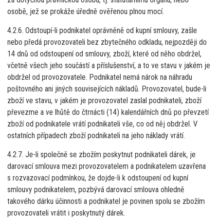
osobě, jež se prokáže úředně ověřenou plnou mocí.
4.2.6. Odstoupí-li podnikatel oprávněně od kupní smlouvy, zašle
nebo předá provozovateli bez zbytečného odkladu, nejpozději do
14 dnů od odstoupení od smlouvy, zboží, které od něho obdržel,
včetně všech jeho součástí a příslušenství, a to ve stavu v jakém je
obdržel od provozovatele. Podnikatel nemá nárok na náhradu
poštovného ani jiných souvisejících nákladů. Provozovatel, bude-li
zboží ve stavu, v jakém je provozovatel zaslal podnikateli, zboží
převezme a ve lhůtě do čtrnácti (14) kalendářních dnů po převzetí
zboží od podnikatele vrátí podnikateli vše, co od něj obdržel. V
ostatních případech zboží podnikateli na jeho náklady vrátí.
4.2.7. Je-li společně se zbožím poskytnut podnikateli dárek, je
darovací smlouva mezi provozovatelem a podnikatelem uzavřena
s rozvazovací podmínkou, že dojde-li k odstoupení od kupní
smlouvy podnikatelem, pozbývá darovací smlouva ohledně
takového dárku účinnosti a podnikatel je povinen spolu se zbožím
provozovateli vrátit i poskytnutý dárek.