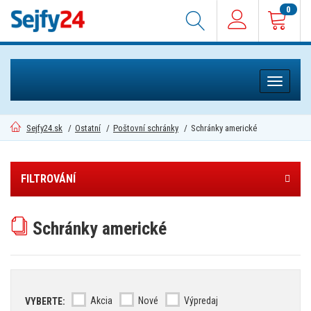
0
Toggle
navigati
Sejfy24.sk
/
Ostatní
/
Poštovní schránky
/
Schránky americké
FILTROVÁNÍ
Schránky americké
Akcia
Nové
Výpredaj
VYBERTE: