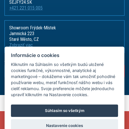
SEJFY24.SK
+421 221 015 005
Showroom Frýdek-Místek
Jamnická 223
Staré Město, CZ
Zobraziť viac
Informácie o cookies
Akcie, zľavy a novinky priamo na
Kliknutím na Súhlasím so všetkým budú uložené
cookies funkčné, výkonnostné, analytické aj
marketingové – dokážeme vám tak umožniť pohodlné
používanie webu, merať funkčnosť nášho webu i vás
cieliť reklamou. Svoje preferencie môžete jednoducho
upraviť kliknutím na Nastavenie cookies.
Copyright © 2026 ADSAFE, spol. s r.o., Eshop řešení:
3solutions, spol. s r.o.
Súhlasím so všetkým
Provozováno na
B2B/B2C systému:
3ESHOP SmartShopper
VYUŽIJTE MIMOŘÁDNOU AKCI A ZADEJTE V KOŠÍKU NA
Verzia webu pre PC.
WWW.ADSAFE.CZ
KÓD
CHCI10
A ZÍSKEJTE SLEVU 10% NA VYBRANÉ
Nastavenie cookies
PRODUKTY ROTTNER,