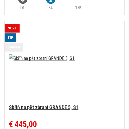
I BT
KL
17K
NOVÉ
TIP
DARČEK
Skříň na pět zbraní GRANDE 5, S1
€ 445,00