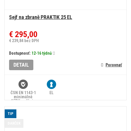
Sejf na zbraně PRAKTIK 25 EL
€ 295,00
€ 239,84 bez DPH
Dostupnosť:
12-16 týdnů
DETAIL
Porovnať
ČSN EN 1143-1
EL
minimálně
15RU, splňuje
zákon č.
90/2024 Sb.
TIP
DARČEK