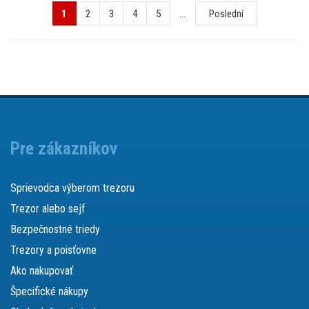
1
2
3
4
5
...
Poslední
Pre zákazníkov
Sprievodca výberom trezoru
Trezor alebo sejf
Bezpečnostné triedy
Trezory a poisťovne
Ako nakupovať
Špecifické nákupy