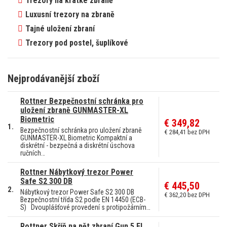
Trezory na krátké zbraně
Luxusní trezory na zbraně
Tajné uložení zbraní
Trezory pod postel, šuplíkové
Nejprodávanější zboží
Rottner Bezpečnostní schránka pro
uložení zbraně GUNMASTER-XL
Biometric
€ 349,82
1.
Bezpečnostní schránka pro uložení zbraně
€ 284,41 bez DPH
GUNMASTER-XL Biometric Kompaktní a
diskrétní - bezpečná a diskrétní úschova
ručních…
Rottner Nábytkový trezor Power
Safe S2 300 DB
€ 445,50
2.
Nábytkový trezor Power Safe S2 300 DB
€ 362,20 bez DPH
Bezpečnostní třída S2 podle EN 14450 (ECB-
S) Dvouplášťové provedení s protipožárním…
Rottner Skříň na pět zbraní Gun 5 EL