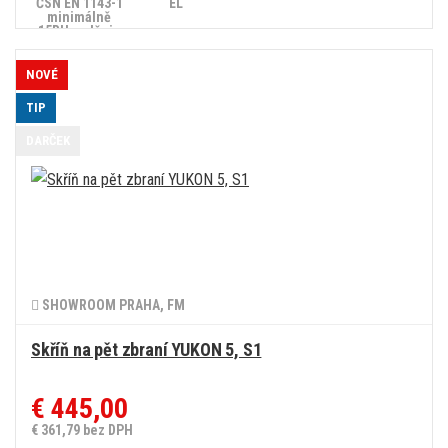
ČSN EN 1143-1
EL
minimálně
15RU, splňuje
zákon č.
90/2024 Sb.
NOVÉ
TIP
DARČEK
SHOWROOM PRAHA, FM
Skříň na pět zbraní YUKON 5, S1
€ 445,00
€ 361,79 bez DPH