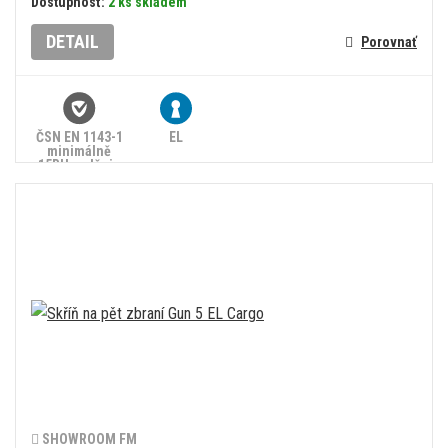
Dostupnosť:
2 ks skladem
DETAIL
Porovnať
ČSN EN 1143-1
EL
minimálně
15RU, splňuje
zákon č.
90/2024 Sb.
SHOWROOM FM