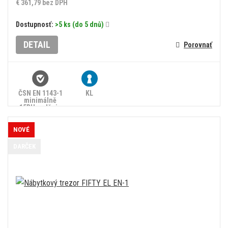
€ 361,79 bez DPH
Dostupnosť:
>5 ks (do 5 dnů)
DETAIL
Porovnať
ČSN EN 1143-1
KL
minimálně
15RU, splňuje
zákon č.
90/2024 Sb.
NOVÉ
DARČEK