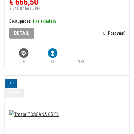
€ 666,50
€ 541,87 bez DPH
Dostupnosť:
1 ks skladem
DETAIL
Porovnať
I BT
EL
17K
TIP
DARČEK