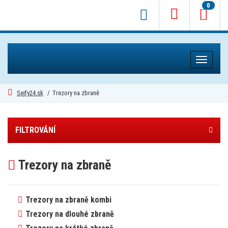
0
Toggle
navigati
Sejfy24.sk
/
Trezory na zbraně
FILTROVÁNÍ
Trezory na zbraně
Trezory na zbraně kombi
Trezory na dlouhé zbraně