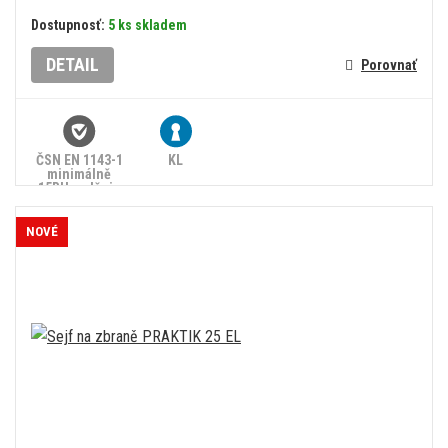
Dostupnosť:
5 ks skladem
DETAIL
Porovnať
ČSN EN 1143-1
KL
minimálně
15RU, splňuje
zákon č.
90/2024 Sb.
NOVÉ