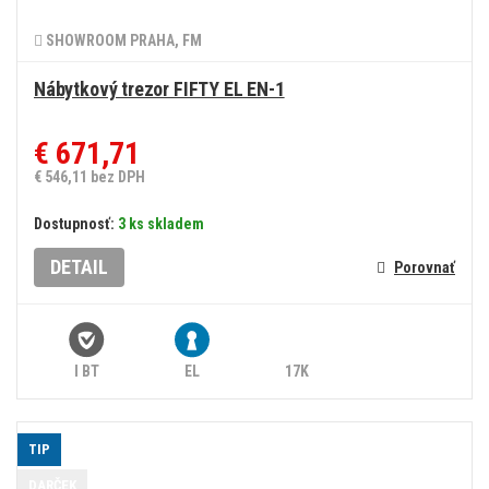
SHOWROOM PRAHA, FM
Nábytkový trezor FIFTY EL EN-1
€ 671,71
€ 546,11 bez DPH
Dostupnosť:
3 ks skladem
DETAIL
Porovnať
I BT
EL
17K
TIP
DARČEK