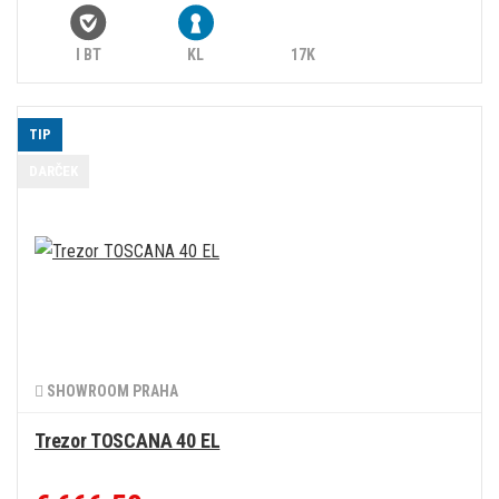
I BT
KL
17K
TIP
DARČEK
SHOWROOM PRAHA
Trezor TOSCANA 40 EL